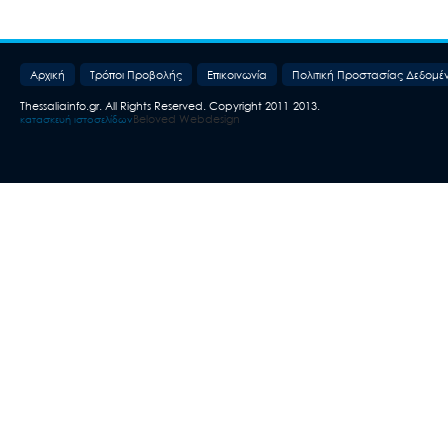
Aρχική
Τρόποι Προβολής
Επικοινωνία
Πολιτική Προστασίας Δεδομέ
Thessaliainfo.gr. All Rights Reserved. Copyright 2011-2013.
Beloved Webdesign
κατασκευή ιστοσελίδων