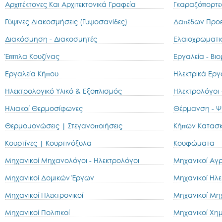
Αρχιτέκτονες Και Αρχιτεκτονικά Γραφεία
Γκαραζόπορτε
Γύψινες Διακοσμήσεις (Γυψοσανίδες)
Δαπέδων Προε
Διακόσμηση - Διακοσμητές
Ελαιοχρωματι
Έπιπλα Κουζίνας
Εργαλεία - Βι
Εργαλεία Κήπου
Ηλεκτρικά Εργ
Ηλεκτρολογικό Υλικό & Εξοπλισμός
Ηλεκτρολόγοι 
Ηλιακοί Θερμοσίφωνες
Θέρμανση - Ψύ
Θερμομονώσεις | Στεγανοποιήσεις
Κήπων Κατασκ
Κουρτίνες | Κουρτινόξυλα
Κουφώματα
Μηχανικοί Mηχανολόγοι - Hλεκτρολόγοι
Μηχανικοί Αγ
Μηχανικοί Δομικών Έργων
Μηχανικοί Ηλε
Μηχανικοί Ηλεκτρονικοί
Μηχανικοί Μη
Μηχανικοί Πολιτικοί
Μηχανικοί Χημ