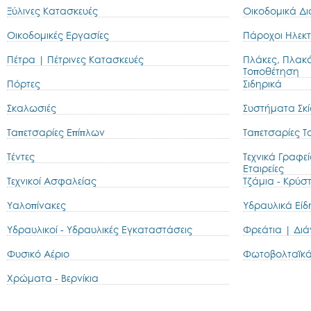
Ξύλινες Κατασκευές
Οικοδομικά Δι
Οικοδομικές Εργασίες
Πάροχοι Ηλεκτ
Πέτρα | Πέτρινες Κατασκευές
Πλάκες, Πλακ
Τοποθέτηση
Πόρτες
Σιδηρικά
Σκαλωσιές
Συστήματα Σκί
Ταπετσαρίες Επίπλων
Ταπετσαρίες Τ
Τέντες
Τεχνικά Γραφεί
Εταιρείες
Τεχνικοί Ασφαλείας
Τζάμια - Κρύσ
Υαλοπίνακες
Υδραυλικά Είδ
Υδραυλικοί - Υδραυλικές Eγκαταστάσεις
Φρεάτια | Διά
Φυσικό Αέριο
Φωτοβολταϊκά
Χρώματα - Βερνίκια