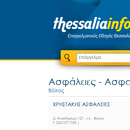
Ασφάλειες - Ασφα
Βόλος
ΧΡΗΣΤΑΚΗΣ ΑΣΦΑΛΕΙΕΣ
Δ:
Αναλήψεως 121
, τ.κ:
, Βόλος
T:
2421071700
|