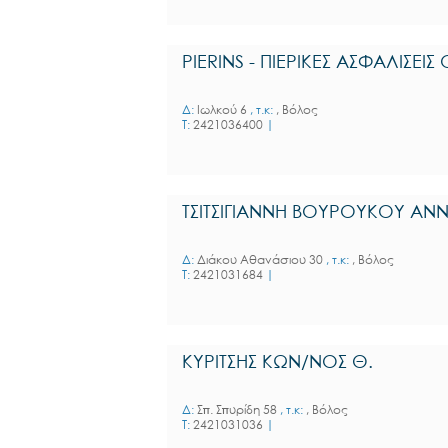
PIERINS - ΠΙΕΡΙΚΕΣ ΑΣΦΑΛΙΣΕΙΣ 
Δ:
Ιωλκού 6
, τ.κ:
, Βόλος
T:
2421036400
|
ΤΣΙΤΣΙΓΙΑΝΝΗ ΒΟΥΡΟΥΚΟΥ ΑΝ
Δ:
Διάκου Αθανάσιου 30
, τ.κ:
, Βόλος
T:
2421031684
|
ΚΥΡΙΤΣΗΣ ΚΩΝ/ΝΟΣ Θ.
Δ:
Σπ. Σπυρίδη 58
, τ.κ:
, Βόλος
T:
2421031036
|