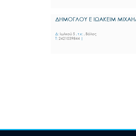
ΔΗΜΟΓΛΟΥ Ε ΙΩΑΚΕΙΜ ΜΙΧΑΗ
Δ:
Ιωλκού 5
, τ.κ:
, Βόλος
T:
2421039844
|