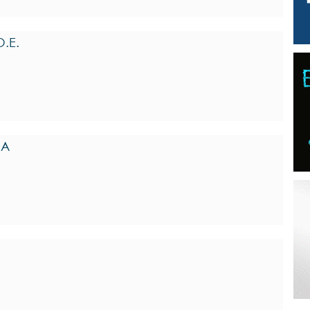
Ο.Ε.
ΝΑ