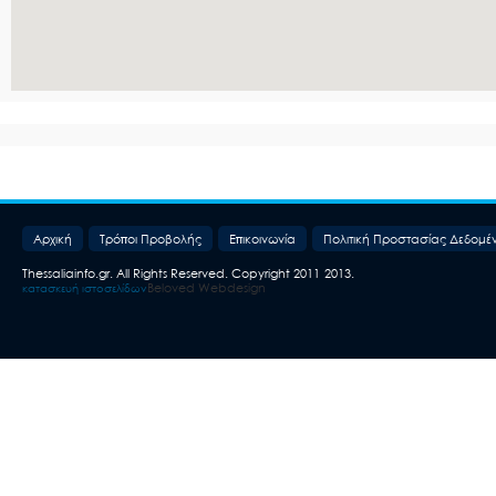
Aρχική
Τρόποι Προβολής
Επικοινωνία
Πολιτική Προστασίας Δεδομέ
Thessaliainfo.gr. All Rights Reserved. Copyright 2011-2013.
Beloved Webdesign
κατασκευή ιστοσελίδων