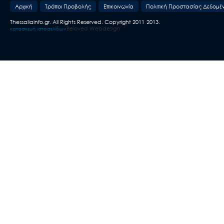
Aρχική
Τρόποι Προβολής
Επικοινωνία
Πολιτική Προστασίας Δεδομέ
Thessaliainfo.gr. All Rights Reserved. Copyright 2011-2013.
Beloved Webdesign
κατασκευή ιστοσελίδων