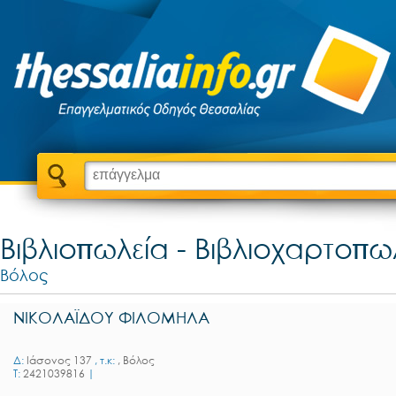
Βιβλιοπωλεία - Βιβλιοχαρτοπω
Βόλος
ΝΙΚΟΛΑΪΔΟΥ ΦΙΛΟΜΗΛΑ
Δ:
Ιάσονος 137
, τ.κ:
, Βόλος
T:
2421039816
|