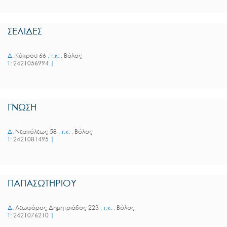
ΣΕΛΙΔΕΣ
Δ:
Κύπρου 66
, τ.κ:
, Βόλος
T:
2421056994
|
ΓΝΩΣΗ
Δ:
Νεαπόλεως 58
, τ.κ:
, Βόλος
T:
2421081495
|
ΠΑΠΑΣΩΤΗΡΙΟΥ
Δ:
Λεωφόρος Δημητριάδος 223
, τ.κ:
, Βόλος
T:
2421076210
|