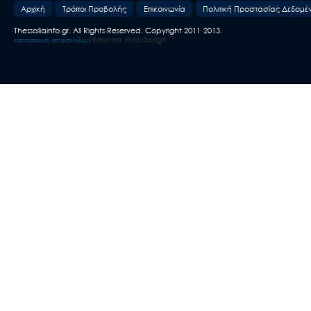
Aρχική
Τρόποι Προβολής
Επικοινωνία
Πολιτική Προστασίας Δεδομέ
Thessaliainfo.gr. All Rights Reserved. Copyright 2011-2013.
Beloved Webdesign
κατασκευή ιστοσελίδων