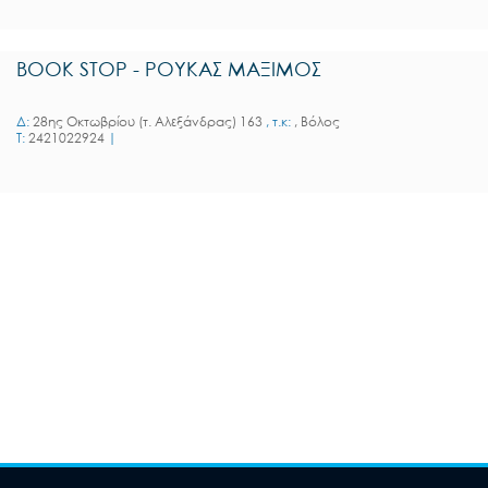
BOOK STOP - ΡΟΥΚΑΣ ΜΑΞΙΜΟΣ
Δ:
28ης Οκτωβρίου (τ. Αλεξάνδρας) 163
, τ.κ:
, Βόλος
T:
2421022924
|