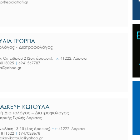
nip@epdiatrofi.gr
ΥΛΙΑ ΓΕΩΡΓΙΑ
τολόγος - Διατροφολόγος
ς Οκτωβρίου 2 (2ος όροφος),
τ.κ:
41222, Λάρισα
3013025
|
6941567787
lia@yahoo.gr
ΑΣΚΕΥΗ ΚΩΤΟΥΛΑ
ική Διαιτολόγος – Διατροφολόγος
ατρικής Σχολής Λάρισας
ωλάκη 13-15 (4ος όροφος),
τ.κ:
41222, Λάρισα
1811522
|
6947028678
skevikotoula@yahoo.gr