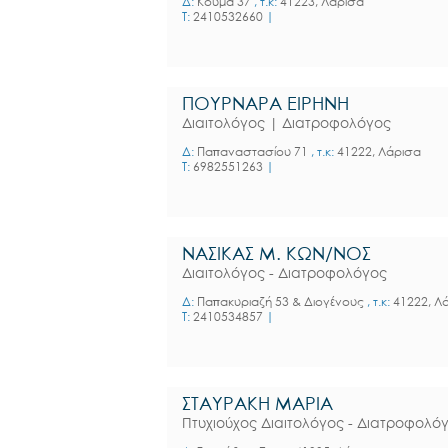
Δ:
Κούμα 37
, τ.κ:
41223, Λάρισα
T:
2410532660
|
ΠΟΥΡΝΑΡΑ ΕΙΡΗΝΗ
Διαιτολόγος | Διατροφολόγος
Δ:
Παπαναστασίου 71
, τ.κ:
41222, Λάρισα
T:
6982551263
|
ΝΑΣΙΚΑΣ Μ. ΚΩΝ/ΝΟΣ
Διαιτολόγος - Διατροφολόγος
Δ:
Παπακυριαζή 53 & Διογένους
, τ.κ:
41222, Λ
T:
2410534857
|
ΣΤΑΥΡΑΚΗ ΜΑΡΙΑ
Πτυχιούχος Διαιτολόγος - Διατροφολό