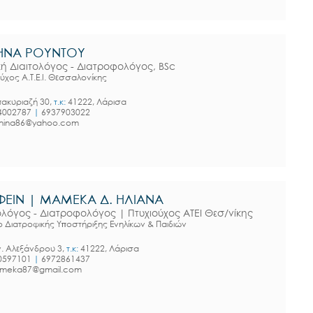
ΗΝΑ ΡΟΥΝΤΟΥ
κή Διαιτολόγος - Διατροφολόγος, BSc
ύχος Α.Τ.Ε.Ι. Θεσσαλονίκης
ακυριαζή 30,
τ.κ:
41222, Λάρισα
4002787
|
6937903022
thina86@yahoo.com
ΦΕΙΝ | ΜΑΜΕΚΑ Δ. ΗΛΙΑΝΑ
ολόγος - Διατροφολόγος | Πτυχιούχος ΑΤΕΙ Θεσ/νίκης
ο Διατροφικής Υποστήριξης Ενηλίκων & Παιδιών
. Αλεξάνδρου 3,
τ.κ:
41222, Λάρισα
0597101
|
6972861437
ameka87@gmail.com