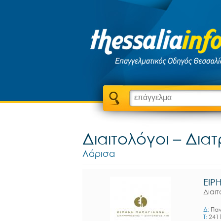
Διαιτολόγοι – Δια
Λάρισα
ΕΙΡ
Διαι
Δ:
Παν
T:
241