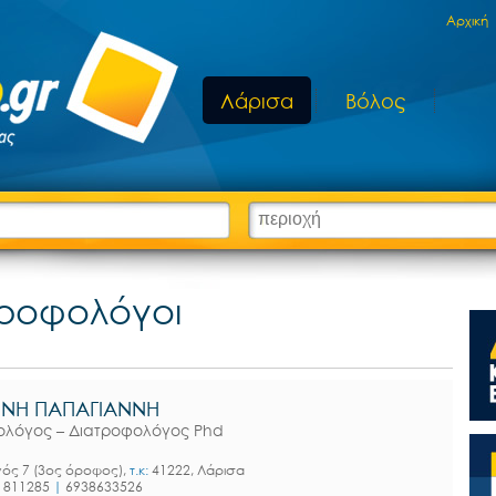
Aρχική
Λάρισα
Βόλος
τροφολόγοι
ΗΝΗ ΠΑΠΑΓΙΑΝΝΗ
τολόγος – Διατροφολόγος Phd
ός 7 (3ος όροφος),
τ.κ:
41222, Λάρισα
1811285
|
6938633526