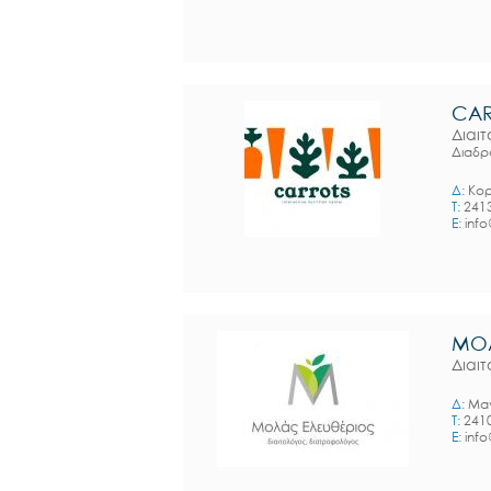
CAR
Διαι
Διαδρ
Δ:
Κορ
T:
241
E:
info
ΜΟΛ
Διαι
Δ:
Μαν
T:
241
E:
info