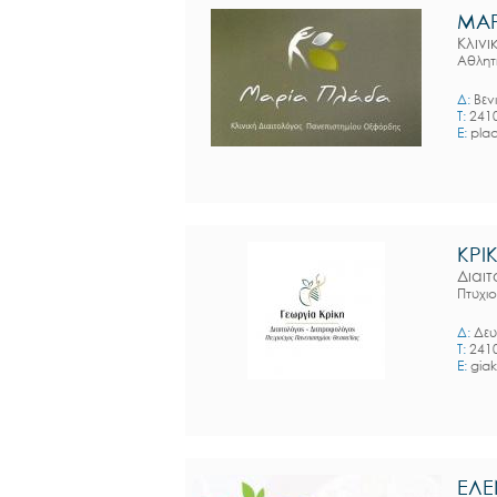
ΜΑΡ
Κλιν
Αθλητ
Δ:
Βεν
T:
241
E:
pla
ΚΡΙ
Διαι
Πτυχι
Δ:
Δευ
T:
241
E:
giak
ΕΛΕ