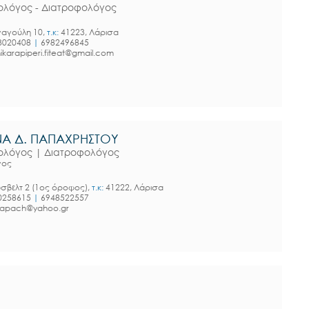
τολόγος - Διατροφολόγος
αγούλη 10,
τ.κ:
41223, Λάρισα
3020408
|
6982496845
ikarapiperi.fiteat@gmail.com
Α Δ. ΠΑΠΑΧΡΗΣΤΟΥ
τολόγος | Διατροφολόγος
γος
σβελτ 2 (1ος όροφος),
τ.κ:
41222, Λάρισα
0258615
|
6948522557
apach@yahoo.gr