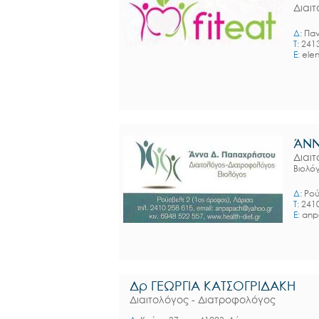
Διαι
Δ:
Παν
T:
241
E:
elen
ΆΝΝ
Διαι
Βιολό
Δ:
Ρού
T:
241
E:
anp
Δρ ΓΕΩΡΓΙΑ ΚΑΤΣΟΓΡΙΔΑΚΗ
Διαιτολόγος - Διατροφολόγος