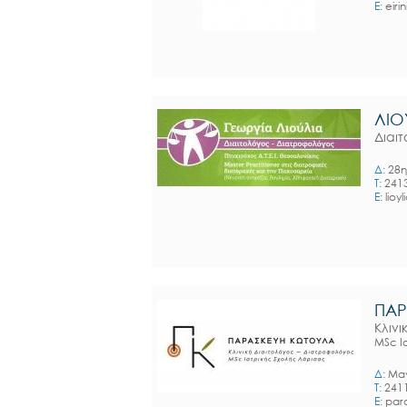
E:
eiri
ΛΙΟ
Διαι
Δ:
28η
T:
241
E:
lioy
ΠΑΡ
Κλιν
MSc Ι
Δ:
Μαν
T:
241
E:
para