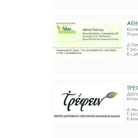
ΑΘ
Κλινι
Πτυχιο
Δ:
Παπ
T:
241
E:
r_a
ΤΡΕ
Διατ
Κέντρ
Δ:
Μεγ
T:
241
E:
ilm