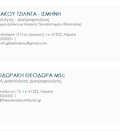
ΙΑΚΟΥ ΤΖΙΛΝΤΑ - ΙΣΜΗΝΗ
τολόγος - Διατροφολόγος
φια Διδάκτωρ Ιατρικής Πανεπιστημίου Θεσσαλίας
δηλαρά 13 (1ος όροφος),
τ.κ:
41222, Λάρισα
2520551
|
rofi.gildakiriakou@gmail.com
ΟΔΩΡΑΚΗ ΘΕΟΔΩΡΑ MSc
ική Διαιτολόγος Διατροφολόγος
καλίωνος 12,
τ.κ:
41222, Λάρισα
3024322
|
@theodorakinutritionist.gr