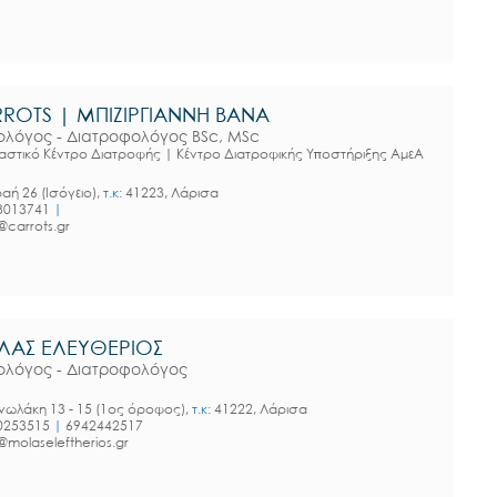
ROTS | ΜΠΙΖΙΡΓΙΑΝΝΗ ΒΑΝΑ
τολόγος - Διατροφολόγος BSc, MSc
αστικό Κέντρο Διατροφής | Κέντρο Διατροφικής Υποστήριξης ΑμεΑ
αή 26 (Ισόγειο),
τ.κ:
41223, Λάρισα
3013741
|
@carrots.gr
ΑΣ ΕΛΕΥΘΕΡΙΟΣ
τολόγος - Διατροφολόγος
ωλάκη 13 - 15 (1ος όροφος),
τ.κ:
41222, Λάρισα
0253515
|
6942442517
@molaseleftherios.gr