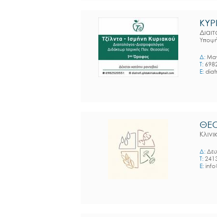
ΚΥΡ
Διαι
Υποψή
Δ:
Μαν
T:
698
E:
diat
ΘΕ
Κλιν
Δ:
Δευ
T:
241
E:
info