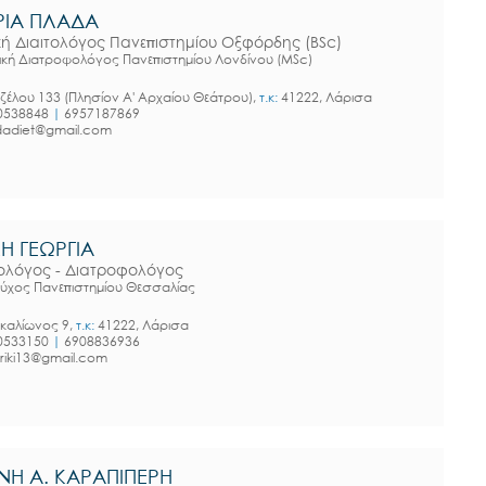
ΙΑ ΠΛΑΔΑ
ική Διαιτολόγος Πανεπιστημίου Οξφόρδης (BSc)
ική Διατροφολόγος Πανεπιστημίου Λονδίνου (MSc)
ιζέλου 133 (Πλησίον Α' Αρχαίου Θεάτρου),
τ.κ:
41222, Λάρισα
0538848
|
6957187869
dadiet@gmail.com
ΚΗ ΓΕΩΡΓΙΑ
τολόγος - Διατροφολόγος
ούχος Πανεπιστημίου Θεσσαλίας
καλίωνος 9,
τ.κ:
41222, Λάρισα
0533150
|
6908836936
riki13@gmail.com
ΝΗ Α. ΚΑΡΑΠΙΠΕΡΗ