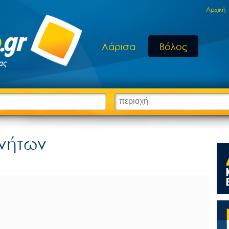
Aρχική
Λάρισα
Βόλος
ινήτων