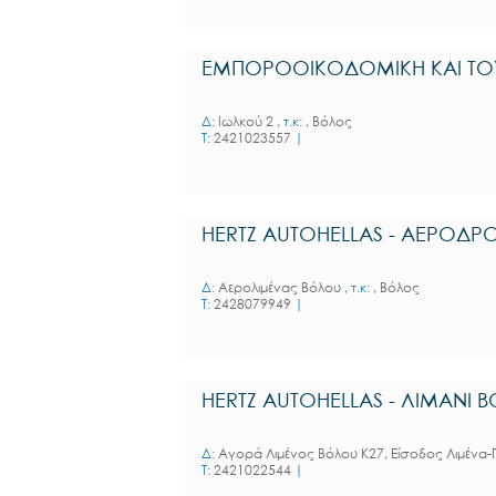
ΕΜΠΟΡΟΟΙΚΟΔΟΜΙΚΗ ΚΑΙ ΤΟΥΡ
Δ:
Ιωλκού 2
, τ.κ:
, Βόλος
T:
2421023557
|
HERTZ AUTOHELLAS - ΑΕΡΟΔ
Δ:
Αερολιμένας Βόλου
, τ.κ:
, Βόλος
T:
2428079949
|
HERTZ AUTOHELLAS - ΛΙΜΑΝΙ 
Δ:
Αγορά Λιμένος Βόλου Κ27, Είσοδος Λιμέν
T:
2421022544
|