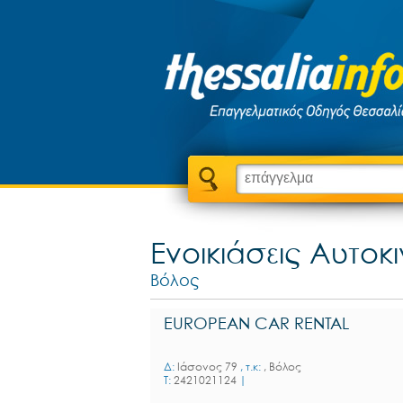
Ενοικιάσεις Αυτοκ
Βόλος
EUROPEAN CAR RENTAL
Δ:
Ιάσονος 79
, τ.κ:
, Βόλος
T:
2421021124
|