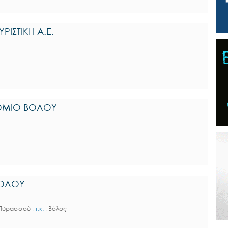
ΙΣΤΙΚΗ Α.Ε.
ΡΟΜΙΟ ΒΟΛΟΥ
ΒΟΛΟΥ
α-Πυρασσού
, τ.κ:
, Βόλος