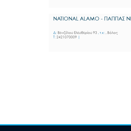
NATIONAL ALAMO - ΠΑΠΠΑΣ Ν
Δ:
Βενιζέλου Ελευθερίου 93
, τ.κ:
, Βόλος
T:
2421070009
|