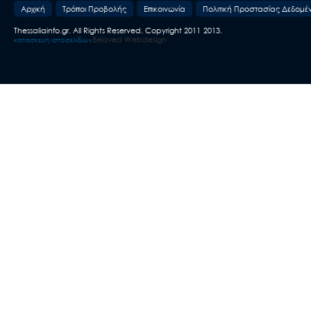
Aρχική
Τρόποι Προβολής
Επικοινωνία
Πολιτική Προστασίας Δεδομέ
Thessaliainfo.gr. All Rights Reserved. Copyright 2011-2013.
Beloved Webdesign
κατασκευή ιστοσελίδων