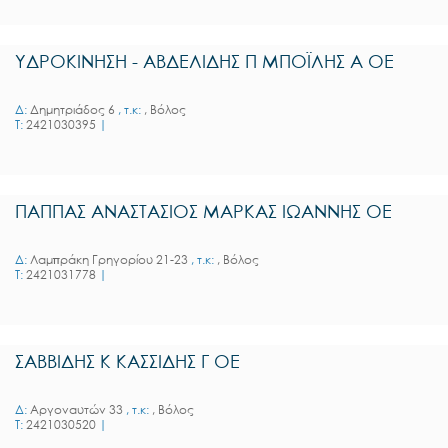
ΥΔΡΟΚΙΝΗΣΗ - ΑΒΔΕΛΙΔΗΣ Π ΜΠΟΪΛΗΣ Α ΟΕ
Δ:
Δημητριάδος 6
, τ.κ:
, Βόλος
T:
2421030395
|
ΠΑΠΠΑΣ ΑΝΑΣΤΑΣΙΟΣ ΜΑΡΚΑΣ ΙΩΑΝΝΗΣ ΟΕ
Δ:
Λαμπράκη Γρηγορίου 21-23
, τ.κ:
, Βόλος
T:
2421031778
|
ΣΑΒΒΙΔΗΣ Κ ΚΑΣΣΙΔΗΣ Γ ΟΕ
Δ:
Αργοναυτών 33
, τ.κ:
, Βόλος
T:
2421030520
|