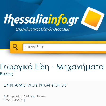
Γεωργικά Είδη - Μηχανήματα 
Βόλος
ΕΥΦΡΑΙΜΟΓΛΟΥ Ν ΚΑΙ ΥΙΟΙ ΟΕ
Δ:
Γεωργιάδου 145
, τ.κ:
, Βόλος
T:
2421045662
|