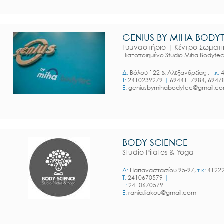
GENIUS BY MIHA BODY
Γυμναστήριο | Κέντρο Σωματι
Πιστοποιημένο Studio Miha Bodyte
Δ:
Βόλου 122 & Αλεξανδρείας ,
τ.κ:
4
T:
2410239279
|
6944117984, 6947
E:
geniusbymihabodytec@gmail.c
BODY SCIENCE
Studio Pilates & Yoga
Δ:
Παπαναστασίου 95-97,
τ.κ:
41222
T:
2410670579
|
F:
2410670579
E:
rania.liakou@gmail.com