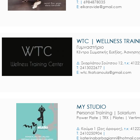
T:
|
6984878035
E:
elkaravide@gmail.com
WTC | WELLNESS TRAI
Γυμναστήριο
Κέντρο Σωματικής Ευεξίας, Άσκησης
Δ:
Σκαρλάτου Σούτσου 12,
τ.κ:
4122
T:
2413022677
|
E:
wtc.tkatsanoula@gmail.com
MY STUDIO
Personal Training | Solarium
Power Plate | TRX | Pilates | Verti
Δ:
Κούμα 1 (2ος όροφος),
τ.κ:
41222
T:
2410250904
|
E:
katerinabarbagianni@hotmail.c