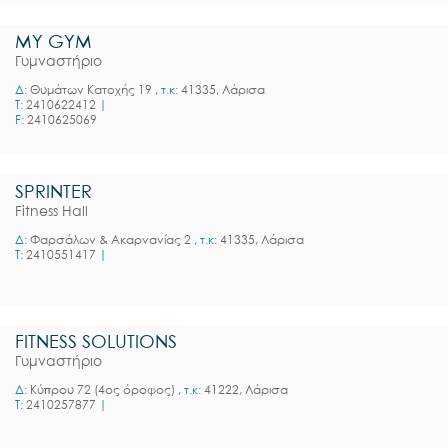
MY GYM
Γυμναστήριο
Δ:
Θυμάτων Κατοχής 19
, τ.κ:
41335, Λάρισα
T:
2410622412
|
F:
2410625069
SPRINTER
Fitness Hall
Δ:
Φαρσάλων & Ακαρνανίας 2
, τ.κ:
41335, Λάρισα
T:
2410551417
|
FITNESS SOLUTIONS
Γυμναστήριο
Δ:
Κύπρου 72 (4ος όροφος)
, τ.κ:
41222, Λάρισα
T:
2410257877
|