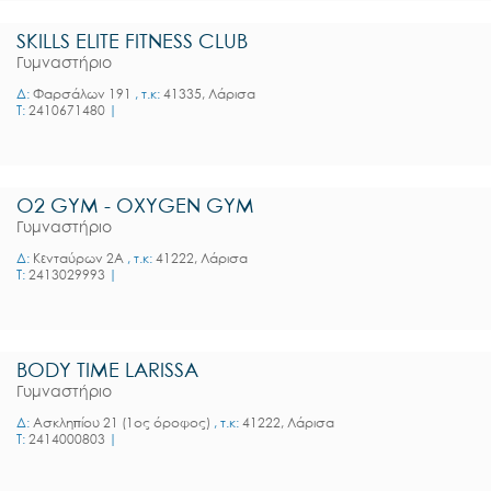
SKILLS ELITE FITNESS CLUB
Γυμναστήριο
Δ:
Φαρσάλων 191
, τ.κ:
41335, Λάρισα
T:
2410671480
|
O2 GYM - OXYGEN GYM
Γυμναστήριο
Δ:
Κενταύρων 2Α
, τ.κ:
41222, Λάρισα
T:
2413029993
|
BODY TIME LARISSA
Γυμναστήριο
Δ:
Ασκληπίου 21 (1ος όροφος)
, τ.κ:
41222, Λάρισα
T:
2414000803
|