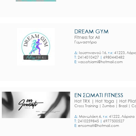
DREAM GYM
Fitness for All
Γυμναστήριο
Δ:
Ιουστινιανού 16,
τ.κ:
41223, Λάρι
T:
2414010427
|
6980440482
E:
vassotsiami@hotmail.com
ΕΝ ΣΩΜΑΤΙ FITNESS
Hot TRX | Hot Yoga | Hot Pila
Cross Training | Zumba | Brazil | 
Δ:
Μανωλάκη 6,
τ.κ:
41222, Λάρισα
T:
2410259845
|
6977500527
E:
ensomati@hotmail.com