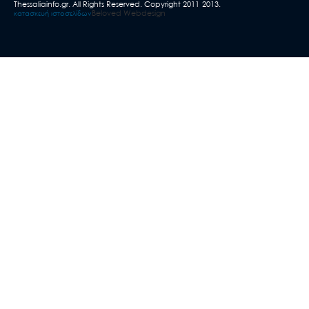
Thessaliainfo.gr. All Rights Reserved. Copyright 2011-2013.
Beloved Webdesign
κατασκευή ιστοσελίδων