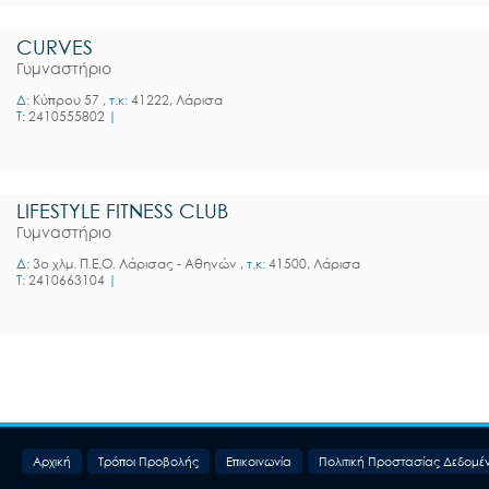
CURVES
Γυμναστήριο
Δ:
Κύπρου 57
, τ.κ:
41222, Λάρισα
T:
2410555802
|
LIFESTYLE FITNESS CLUB
Γυμναστήριο
Δ:
3o χλμ. Π.Ε.Ο. Λάρισας - Αθηνών
, τ.κ:
41500, Λάρισα
T:
2410663104
|
Aρχική
Τρόποι Προβολής
Επικοινωνία
Πολιτική Προστασίας Δεδομέ