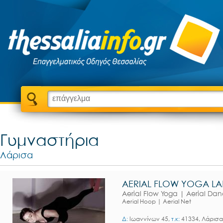
Γυμναστήρια
Λάρισα
AERIAL FLOW YOGA LAR
Aerial Flow Yoga | Aerial Danc
Aerial Hoop | Aerial Net
Δ:
Ιωαννίνων 45,
τ.κ:
41334, Λάρισα