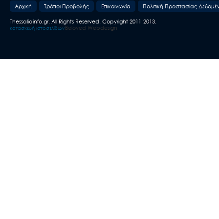
Aρχική
Τρόποι Προβολής
Επικοινωνία
Πολιτική Προστασίας Δεδομέ
Thessaliainfo.gr. All Rights Reserved. Copyright 2011-2013.
Beloved Webdesign
κατασκευή ιστοσελίδων