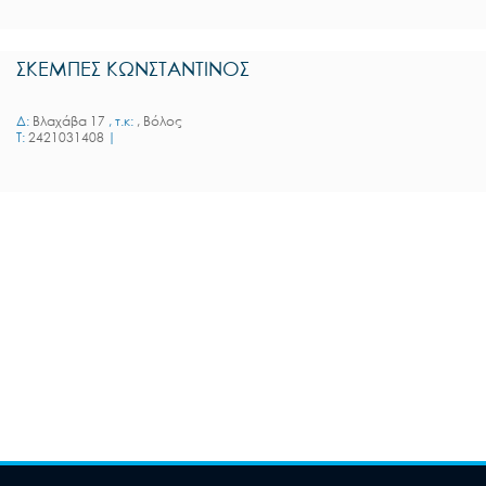
ΣΚΕΜΠΕΣ ΚΩΝΣΤΑΝΤΙΝΟΣ
Δ:
Βλαχάβα 17
, τ.κ:
, Βόλος
T:
2421031408
|