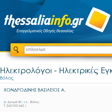
Ηλεκτρολόγοι - Ηλεκτρικές Ε
Βόλος
ΧΟΝΔΡΟΔΙΝΗΣ ΒΑΣΙΛΕΙΟΣ Α.
Δ:
Δουμά 40
, τ.κ:
, Βόλος
T:
2421051442
|