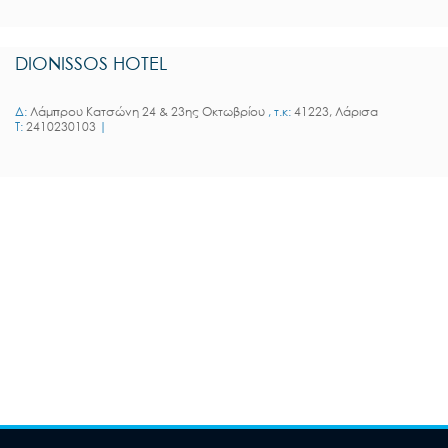
DIONISSOS HOTEL
Δ:
Λάμπρου Κατσώνη 24 & 23ης Οκτωβρίου
, τ.κ:
41223, Λάρισα
T:
2410230103
|