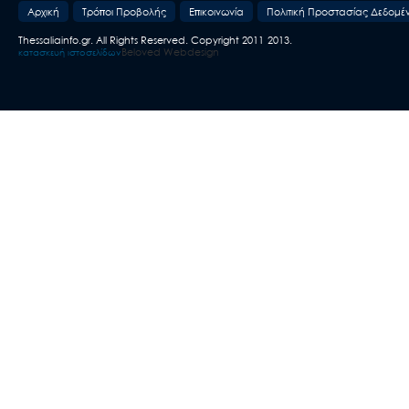
Aρχική
Τρόποι Προβολής
Επικοινωνία
Πολιτική Προστασίας Δεδομέ
Thessaliainfo.gr. All Rights Reserved. Copyright 2011-2013.
Beloved Webdesign
κατασκευή ιστοσελίδων