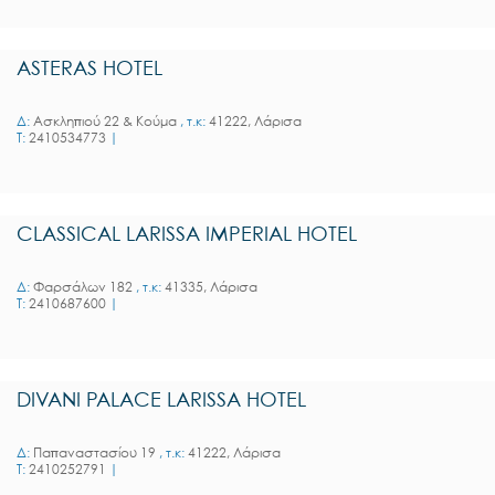
ASTERAS HOTEL
Δ:
Ασκληπιού 22 & Κούμα
, τ.κ:
41222, Λάρισα
T:
2410534773
|
CLASSICAL LARISSA IMPERIAL HOTEL
Δ:
Φαρσάλων 182
, τ.κ:
41335, Λάρισα
T:
2410687600
|
DIVANI PALACE LARISSA HOTEL
Δ:
Παπαναστασίου 19
, τ.κ:
41222, Λάρισα
T:
2410252791
|