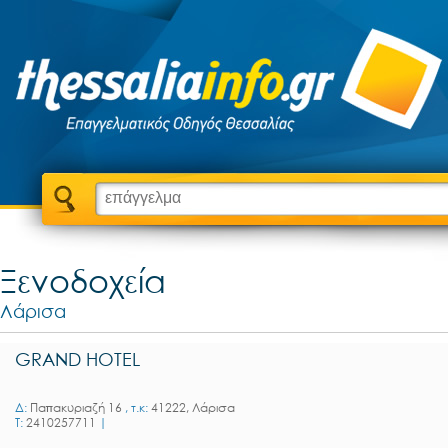
Ξενοδοχεία
Λάρισα
GRAND HOTEL
Δ:
Παπακυριαζή 16
, τ.κ:
41222, Λάρισα
T:
2410257711
|