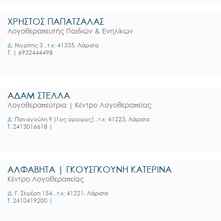
ΧΡΗΣΤΟΣ ΠΑΠΑΤΖΑΛΑΣ
Λογοθεραπευτής Παιδιών & Ενηλίκων
Δ:
Νιγρίτης 3
, τ.κ:
41335, Λάρισα
T:
|
6932444498
ΑΔΑΜ ΣΤΕΛΛΑ
Λογοθεραπεύτρια | Κέντρο Λογοθεραπείας
Δ:
Παναγούλη 9 (1ος όροφος)
, τ.κ:
41223, Λάρισα
T:
2413016618
|
ΑΛΦΑΒΗΤΑ | ΓΚΟΥΣΓΚΟΥΝΗ ΚΑΤΕΡΙΝΑ
Κέντρο Λογοθεραπείας
Δ:
Γ. Σεφέρη 154
, τ.κ:
41221, Λάρισα
T:
2410419200
|