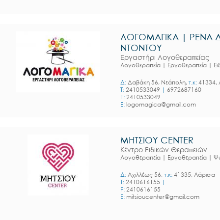
ΛΟΓΟΜΑΓΙΚΑ | ΡΕΝΑ 
ΝΤΟΝΤΟΥ
Εργαστήρι Λογοθεραπείας
Λογοθεραπεία | Εργοθεραπεία | Ει
Δ:
Δαβάκη 56, Νεάπολη,
τ.κ:
41334, 
T:
2410533049
|
6972687160
F:
2410533049
E:
logomagica@gmail.com
ΜΗΤΣΙΟΥ CENTER
Κέντρο Ειδικών Θεραπειών
Λογοθεραπεία | Εργοθεραπεία | Ψ
Δ:
Αχιλλέως 56,
τ.κ:
41335, Λάρισα
T:
2410616155
|
F:
2410616155
E:
mitsioucenter@gmail.com