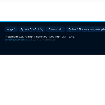
Aρχική
Τρόποι Προβολής
Επικοινωνία
Πολιτική Προστασίας Δεδομέ
Thessaliainfo.gr. All Rights Reserved. Copyright 2011-2013.
Beloved Webdesign
κατασκευή ιστοσελίδων