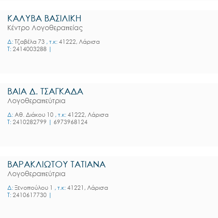
ΚΑΛΥΒΑ ΒΑΣΙΛΙΚΗ
Κέντρο Λογοθεραπείας
Δ:
Τζαβέλα 73
, τ.κ:
41222, Λάρισα
T:
2414003288
|
ΒΑΙΑ Δ. ΤΣΑΓΚΑΔΑ
Λογοθεραπεύτρια
Δ:
Αθ. Διάκου 10
, τ.κ:
41222, Λάρισα
T:
2410282799
|
6973968124
ΒΑΡΑΚΛΙΩΤΟΥ ΤΑΤΙΑΝΑ
Λογοθεραπεύτρια
Δ:
Ξενοπούλου 1
, τ.κ:
41221, Λάρισα
T:
2410617730
|