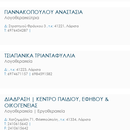
ΓΙΑΝΝΑΚΟΠΟΥΛΟΥ ΑΝΑΣΤΑΣΙΑ
Λογοθεραπεύτρια
Δ:
Στρατηγού Φράγκου 3
, τ.κ:
41221, Λάρισα
T:
6976434287
|
ΤΣΙΑΠΑΝΙΚΑ ΤΡΙΑΝΤΑΦΥΛΛΙΑ
Λογοθεραπεία
Δ:
, τ.κ:
41223, Λάρισα
T:
6974671157
|
6984591582
ΔΙΑΔΡΑΣΗ | ΚΕΝΤΡΟ ΠΑΙΔΙΟΥ, ΕΦΗΒΟΥ &
ΟΙΚΟΓΕΝΕΙΑΣ
Λογοθεραπεία | Εργοθεραπεία
Δ:
Χατζημιχάλη 71, Φιλιππούπολη
, τ.κ:
41334, Λάρισα
T:
2410615642
|
F:
2410615642