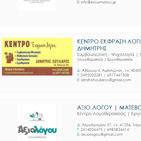
E:
info@ensomatosi.gr
ΚΕΝΤΡΟ ΕΚΦΡΑΣΗ ΛΟΓ
ΔΗΜΗΤΡΗΣ
Συμβουλευτική - Ψυχολογία |
Λογοθεραπεία | Εργοθεραπεία
Δ:
Αβέρωφ 4, Αμπελώνας,
τ.κ:
40400
T:
2492033281
|
6977447508
E:
dimitrishouliaros@gmail.com
ΑΞΙΟ ΛΟΓΟΥ | ΜΑΤΕΒ
Κέντρο Λογοθεραπείας | Εργ
Δ:
Αεροδρομίου 57,
τ.κ:
41336, Λάρ
T:
2414006475
|
6983834414
E:
aksiologou@gmail.com