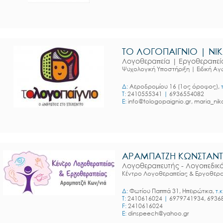
ΤΟ ΛΟΓΟΠΑΙΓΝΙΟ | ΝΙΚΑ
Λογοθεραπεία | Εργοθεραπεί
Ψυχολογική Υποστήριξη | Ειδική Α
Δ:
Αεροδρομίου 16 (1ος όροφος),
T:
2410555341
|
6936554082
E:
info@tologopaignio.gr, maria_ni
ΑΡΑΜΠΑΤΖΗ ΚΩΝΣΤΑΝΤ
Λογοθεραπευτής - Λογοπεδικ
Κέντρο Λογοθεραπείας & Εργοθερα
Δ:
Φωτίου Παππά 31, Ηπειρώτικα,
τ.κ
T:
2410616024
|
6979741934, 6936
F:
2410616024
E:
dinspeech@yahoo.gr