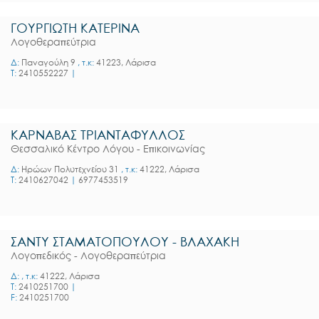
ΓΟΥΡΓΙΩΤΗ ΚΑΤΕΡΙΝΑ
Λογοθεραπεύτρια
Δ:
Παναγούλη 9
, τ.κ:
41223, Λάρισα
T:
2410552227
|
ΚΑΡΝΑΒΑΣ ΤΡΙΑΝΤΑΦΥΛΛΟΣ
Θεσσαλικό Κέντρο Λόγου - Επικοινωνίας
Δ:
Ηρώων Πολυτεχνείου 31
, τ.κ:
41222, Λάρισα
T:
2410627042
|
6977453519
ΣΑΝΤΥ ΣΤΑΜΑΤΟΠΟΥΛΟΥ - ΒΛΑΧΑΚΗ
Λογοπεδικός - Λογοθεραπεύτρια
Δ:
, τ.κ:
41222, Λάρισα
T:
2410251700
|
F:
2410251700