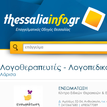
Λογοθεραπευτές - Λογοπεδικ
Λάρισα
ΕΝΣΩΜΑΤΩΣΗ
Κέντρο Ειδικών Θεραπειών & 
Δ:
Αχιλλέως 52-54, Ανθούπολη,
τ.κ:
T:
2410667680
|
6985677089