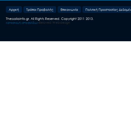
Aρχική
Τρόποι Προβολής
Επικοινωνία
Πολιτική Προστασίας Δεδομέ
Thessaliainfo.gr. All Rights Reserved. Copyright 2011-2013.
Beloved Webdesign
κατασκευή ιστοσελίδων