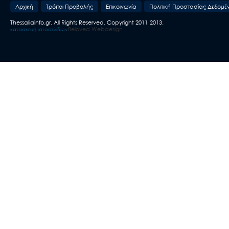
Aρχική
Τρόποι Προβολής
Επικοινωνία
Πολιτική Προστασίας Δεδομέ
Thessaliainfo.gr. All Rights Reserved. Copyright 2011-2013.
Beloved Webdesign
κατασκευή ιστοσελίδων