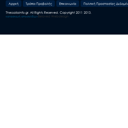
Aρχική
Τρόποι Προβολής
Επικοινωνία
Πολιτική Προστασίας Δεδομέ
Thessaliainfo.gr. All Rights Reserved. Copyright 2011-2013.
Beloved Webdesign
κατασκευή ιστοσελίδων